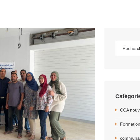
Catégori
CCA nouv
Formation
communa