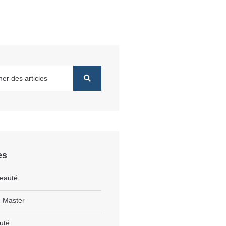
es
eauté
 Master
uté