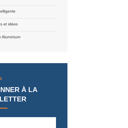
elligente
ns et idées
é Aluminium
R
NNER À LA
LETTER