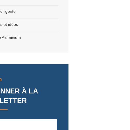
elligente
ns et idées
é Aluminium
R
NNER À LA
LETTER