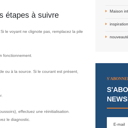
Maison int
s étapes à suivre
inspiratio
 le voyant ne clignote pas, remplacez la pile
nouveaut
n fonctionnement.
de ou à la source. Si le courant est présent,
S'ABONNE
S'ABO
r.
NEWS
ssoirs), effectuez une réinitialisation.
vez le diagnostic.