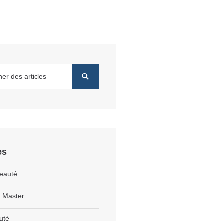
es
eauté
 Master
uté